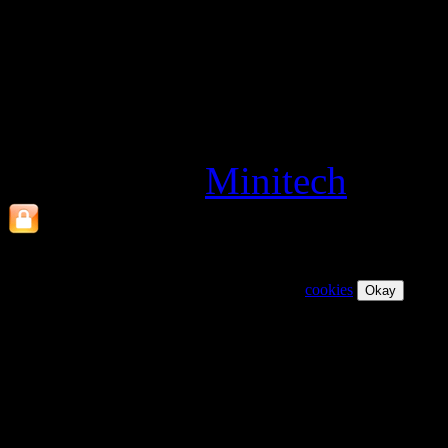
mail:tourztravel@pinguinov
di Manuela Minicucci - P.
MNCMNL74B53F839E- Nume
C.C.I.A.A. di Napoli: 8390
Powered by
Minitech
Visitando il nostro sito, accetti il nostro uso dei
cookies
Okay